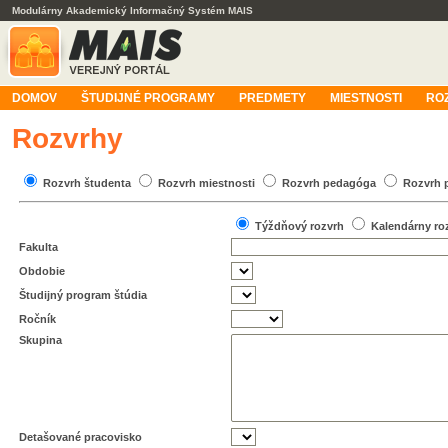
Modulárny Akademický Informačný Systém MAIS
DOMOV
ŠTUDIJNÉ PROGRAMY
PREDMETY
MIESTNOSTI
RO
Rozvrhy
Rozvrh študenta
Rozvrh miestnosti
Rozvrh pedagóga
Rozvrh 
Týždňový rozvrh
Kalendárny ro
Fakulta
Obdobie
Študijný program štúdia
Ročník
Skupina
Detašované pracovisko