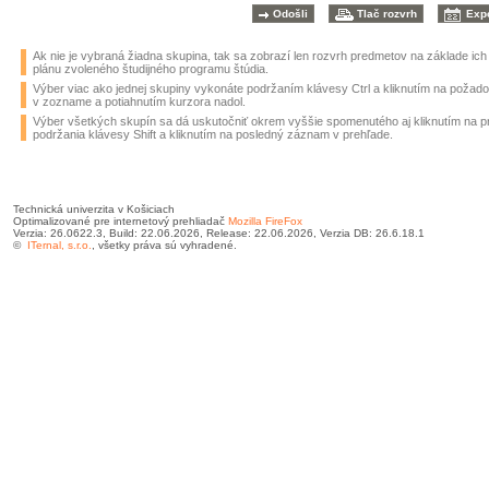
Ak nie je vybraná žiadna skupina, tak sa zobrazí len rozvrh predmetov na základe ic
plánu zvoleného študijného programu štúdia.
Výber viac ako jednej skupiny vykonáte podržaním klávesy Ctrl a kliknutím na požad
v zozname a potiahnutím kurzora nadol.
Výber všetkých skupín sa dá uskutočniť okrem vyššie spomenutého aj kliknutím na 
podržania klávesy Shift a kliknutím na posledný záznam v prehľade.
Technická univerzita v Košiciach
Optimalizované pre internetový prehliadač
Mozilla FireFox
Verzia: 26.0622.3, Build: 22.06.2026, Release: 22.06.2026, Verzia DB: 26.6.18.1
©
ITernal, s.r.o.
, všetky práva sú vyhradené.