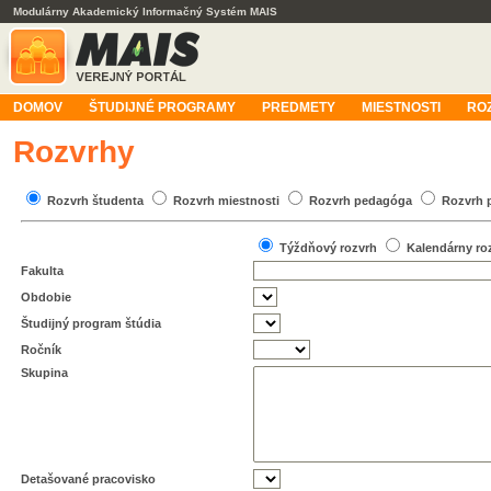
Modulárny Akademický Informačný Systém MAIS
DOMOV
ŠTUDIJNÉ PROGRAMY
PREDMETY
MIESTNOSTI
RO
Rozvrhy
Rozvrh študenta
Rozvrh miestnosti
Rozvrh pedagóga
Rozvrh 
Týždňový rozvrh
Kalendárny ro
Fakulta
Obdobie
Študijný program štúdia
Ročník
Skupina
Detašované pracovisko