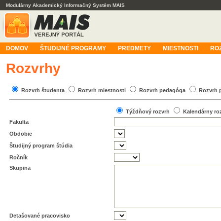
Modulárny Akademický Informačný Systém MAIS
DOMOV
ŠTUDIJNÉ PROGRAMY
PREDMETY
MIESTNOSTI
RO
Rozvrhy
Rozvrh študenta
Rozvrh miestnosti
Rozvrh pedagóga
Rozvrh 
Týždňový rozvrh
Kalendárny ro
Fakulta
Obdobie
Študijný program štúdia
Ročník
Skupina
Detašované pracovisko