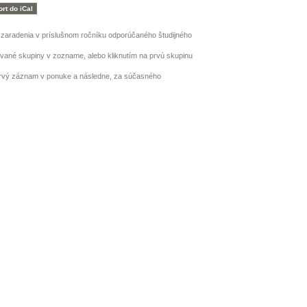
h zaradenia v príslušnom ročníku odporúčaného študijného
ované skupiny v zozname, alebo kliknutím na prvú skupinu
prvý záznam v ponuke a následne, za súčasného