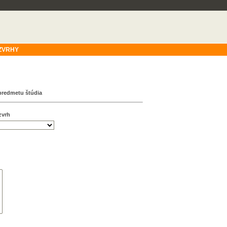
ZVRHY
predmetu štúdia
zvrh