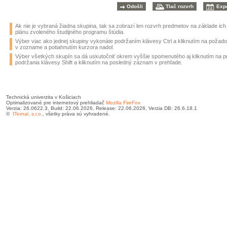
Ak nie je vybraná žiadna skupina, tak sa zobrazí len rozvrh predmetov na základe ic
plánu zvoleného študijného programu štúdia.
Výber viac ako jednej skupiny vykonáte podržaním klávesy Ctrl a kliknutím na požad
v zozname a potiahnutím kurzora nadol.
Výber všetkých skupín sa dá uskutočniť okrem vyššie spomenutého aj kliknutím na 
podržania klávesy Shift a kliknutím na posledný záznam v prehľade.
Technická univerzita v Košiciach
Optimalizované pre internetový prehliadač
Mozilla FireFox
Verzia: 26.0622.3, Build: 22.06.2026, Release: 22.06.2026, Verzia DB: 26.6.18.1
©
ITernal, s.r.o.
, všetky práva sú vyhradené.