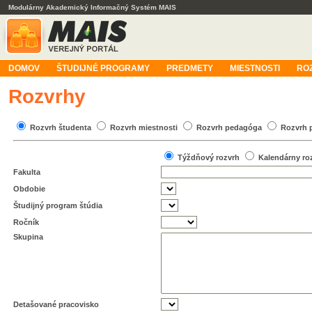
Modulárny Akademický Informačný Systém MAIS
DOMOV
ŠTUDIJNÉ PROGRAMY
PREDMETY
MIESTNOSTI
RO
Rozvrhy
Rozvrh študenta
Rozvrh miestnosti
Rozvrh pedagóga
Rozvrh 
Týždňový rozvrh
Kalendárny ro
Fakulta
Obdobie
Študijný program štúdia
Ročník
Skupina
Detašované pracovisko