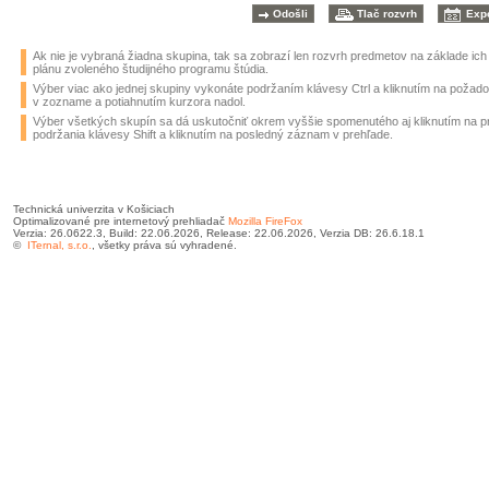
Ak nie je vybraná žiadna skupina, tak sa zobrazí len rozvrh predmetov na základe ic
plánu zvoleného študijného programu štúdia.
Výber viac ako jednej skupiny vykonáte podržaním klávesy Ctrl a kliknutím na požad
v zozname a potiahnutím kurzora nadol.
Výber všetkých skupín sa dá uskutočniť okrem vyššie spomenutého aj kliknutím na 
podržania klávesy Shift a kliknutím na posledný záznam v prehľade.
Technická univerzita v Košiciach
Optimalizované pre internetový prehliadač
Mozilla FireFox
Verzia: 26.0622.3, Build: 22.06.2026, Release: 22.06.2026, Verzia DB: 26.6.18.1
©
ITernal, s.r.o.
, všetky práva sú vyhradené.