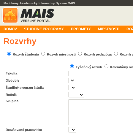
Modulárny Akademický Informačný Systém MAIS
DOMOV
ŠTUDIJNÉ PROGRAMY
PREDMETY
MIESTNOSTI
RO
Rozvrhy
Rozvrh študenta
Rozvrh miestnosti
Rozvrh pedagóga
Rozvrh 
Týždňový rozvrh
Kalendárny ro
Fakulta
Obdobie
Študijný program štúdia
Ročník
Skupina
Detašované pracovisko