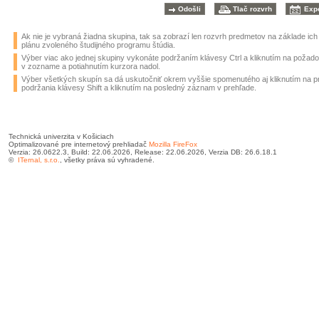
Ak nie je vybraná žiadna skupina, tak sa zobrazí len rozvrh predmetov na základe ic
plánu zvoleného študijného programu štúdia.
Výber viac ako jednej skupiny vykonáte podržaním klávesy Ctrl a kliknutím na požad
v zozname a potiahnutím kurzora nadol.
Výber všetkých skupín sa dá uskutočniť okrem vyššie spomenutého aj kliknutím na 
podržania klávesy Shift a kliknutím na posledný záznam v prehľade.
Technická univerzita v Košiciach
Optimalizované pre internetový prehliadač
Mozilla FireFox
Verzia: 26.0622.3, Build: 22.06.2026, Release: 22.06.2026, Verzia DB: 26.6.18.1
©
ITernal, s.r.o.
, všetky práva sú vyhradené.