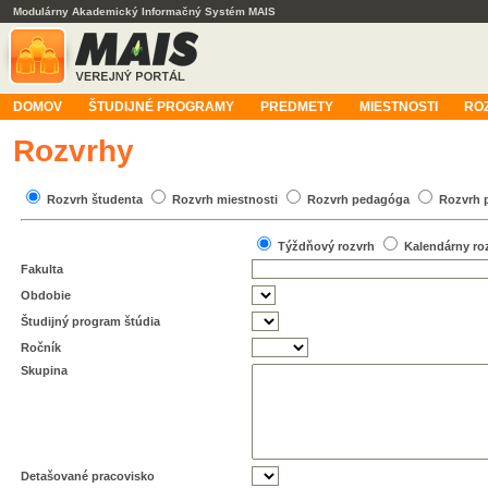
Modulárny Akademický Informačný Systém MAIS
DOMOV
ŠTUDIJNÉ PROGRAMY
PREDMETY
MIESTNOSTI
RO
Rozvrhy
Rozvrh študenta
Rozvrh miestnosti
Rozvrh pedagóga
Rozvrh 
Týždňový rozvrh
Kalendárny ro
Fakulta
Obdobie
Študijný program štúdia
Ročník
Skupina
Detašované pracovisko