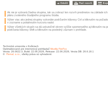
Ak nie je vybraná žiadna skupina, tak sa zobrazí len rozvrh predmetov na základe ic
plánu zvoleného študijného programu štúdia.
Výber viac ako jednej skupiny vykonáte podržaním klávesy Ctrl a kliknutím na požad
v zozname a potiahnutím kurzora nadol.
Výber všetkých skupín sa dá uskutočniť okrem vyššie spomenutého aj kliknutím na 
podržania klávesy Shift a kliknutím na posledný záznam v prehľade.
Technická univerzita v Košiciach
Optimalizované pre internetový prehliadač
Mozilla FireFox
Verzia: 26.0622.3, Build: 22.06.2026, Release: 22.06.2026, Verzia DB: 26.6.18.1
©
ITernal, s.r.o.
, všetky práva sú vyhradené.