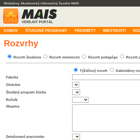
Modulárny Akademický Informačný Systém MAIS
DOMOV
ŠTUDIJNÉ PROGRAMY
PREDMETY
MIESTNOSTI
RO
Rozvrhy
Rozvrh študenta
Rozvrh miestnosti
Rozvrh pedagóga
Rozvrh 
Týždňový rozvrh
Kalendárny ro
Fakulta
Obdobie
Študijný program štúdia
Ročník
Skupina
Detašované pracovisko