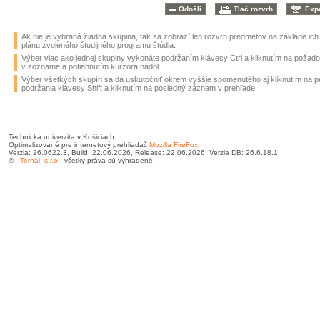
Ak nie je vybraná žiadna skupina, tak sa zobrazí len rozvrh predmetov na základe ic
plánu zvoleného študijného programu štúdia.
Výber viac ako jednej skupiny vykonáte podržaním klávesy Ctrl a kliknutím na požad
v zozname a potiahnutím kurzora nadol.
Výber všetkých skupín sa dá uskutočniť okrem vyššie spomenutého aj kliknutím na 
podržania klávesy Shift a kliknutím na posledný záznam v prehľade.
Technická univerzita v Košiciach
Optimalizované pre internetový prehliadač
Mozilla FireFox
Verzia: 26.0622.3, Build: 22.06.2026, Release: 22.06.2026, Verzia DB: 26.6.18.1
©
ITernal, s.r.o.
, všetky práva sú vyhradené.