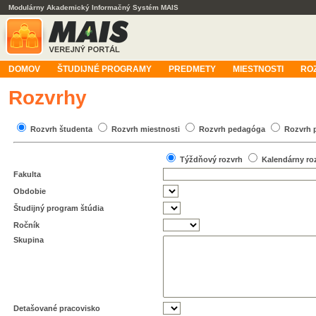
Modulárny Akademický Informačný Systém MAIS
DOMOV
ŠTUDIJNÉ PROGRAMY
PREDMETY
MIESTNOSTI
RO
Rozvrhy
Rozvrh študenta
Rozvrh miestnosti
Rozvrh pedagóga
Rozvrh 
Týždňový rozvrh
Kalendárny ro
Fakulta
Obdobie
Študijný program štúdia
Ročník
Skupina
Detašované pracovisko