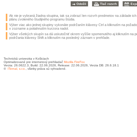
Ak nie je vybraná žiadna skupina, tak sa zobrazí len rozvrh predmetov na základe ic
plánu zvoleného študijného programu štúdia.
Výber viac ako jednej skupiny vykonáte podržaním klávesy Ctrl a kliknutím na požad
v zozname a potiahnutím kurzora nadol.
Výber všetkých skupín sa dá uskutočniť okrem vyššie spomenutého aj kliknutím na 
podržania klávesy Shift a kliknutím na posledný záznam v prehľade.
Technická univerzita v Košiciach
Optimalizované pre internetový prehliadač
Mozilla FireFox
Verzia: 26.0622.3, Build: 22.06.2026, Release: 22.06.2026, Verzia DB: 26.6.18.1
©
ITernal, s.r.o.
, všetky práva sú vyhradené.