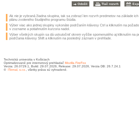
Ak nie je vybraná žiadna skupina, tak sa zobrazí len rozvrh predmetov na základe ic
plánu zvoleného študijného programu štúdia.
Výber viac ako jednej skupiny vykonáte podržaním klávesy Ctrl a kliknutím na požad
v zozname a potiahnutím kurzora nadol.
Výber všetkých skupín sa dá uskutočniť okrem vyššie spomenutého aj kliknutím na 
podržania klávesy Shift a kliknutím na posledný záznam v prehľade.
Technická univerzita v Košiciach
Optimalizované pre internetový prehliadač
Mozilla FireFox
Verzia: 26.0729.1, Build: 29.07.2026, Release: 29.07.2026, Verzia DB: 26.7.24.1
©
ITernal, s.r.o.
, všetky práva sú vyhradené.