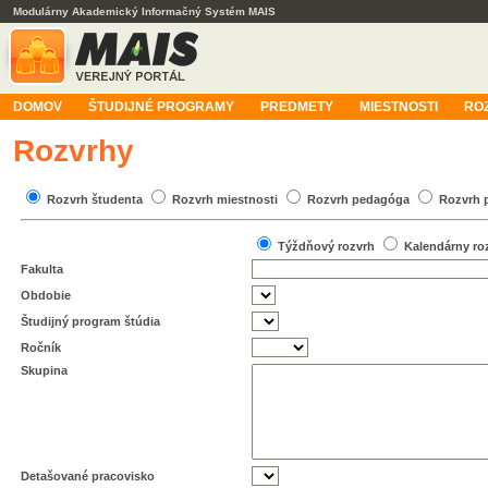
Modulárny Akademický Informačný Systém MAIS
DOMOV
ŠTUDIJNÉ PROGRAMY
PREDMETY
MIESTNOSTI
RO
Rozvrhy
Rozvrh študenta
Rozvrh miestnosti
Rozvrh pedagóga
Rozvrh 
Týždňový rozvrh
Kalendárny ro
Fakulta
Obdobie
Študijný program štúdia
Ročník
Skupina
Detašované pracovisko