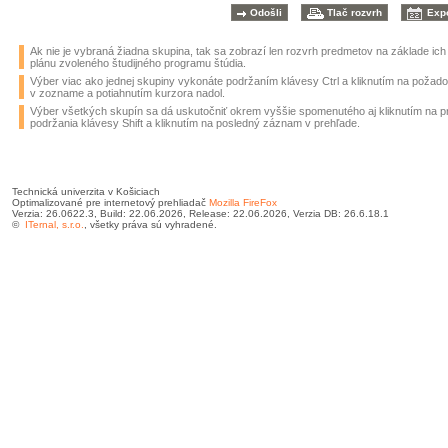
Ak nie je vybraná žiadna skupina, tak sa zobrazí len rozvrh predmetov na základe ic
plánu zvoleného študijného programu štúdia.
Výber viac ako jednej skupiny vykonáte podržaním klávesy Ctrl a kliknutím na požad
v zozname a potiahnutím kurzora nadol.
Výber všetkých skupín sa dá uskutočniť okrem vyššie spomenutého aj kliknutím na 
podržania klávesy Shift a kliknutím na posledný záznam v prehľade.
Technická univerzita v Košiciach
Optimalizované pre internetový prehliadač
Mozilla FireFox
Verzia: 26.0622.3, Build: 22.06.2026, Release: 22.06.2026, Verzia DB: 26.6.18.1
©
ITernal, s.r.o.
, všetky práva sú vyhradené.