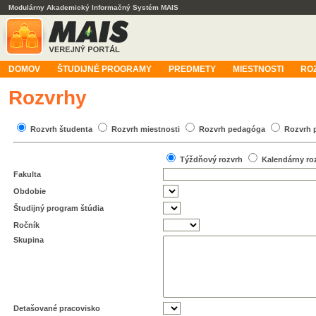
Modulárny Akademický Informačný Systém MAIS
DOMOV
ŠTUDIJNÉ PROGRAMY
PREDMETY
MIESTNOSTI
RO
Rozvrhy
Rozvrh študenta
Rozvrh miestnosti
Rozvrh pedagóga
Rozvrh 
Týždňový rozvrh
Kalendárny ro
Fakulta
Obdobie
Študijný program štúdia
Ročník
Skupina
Detašované pracovisko