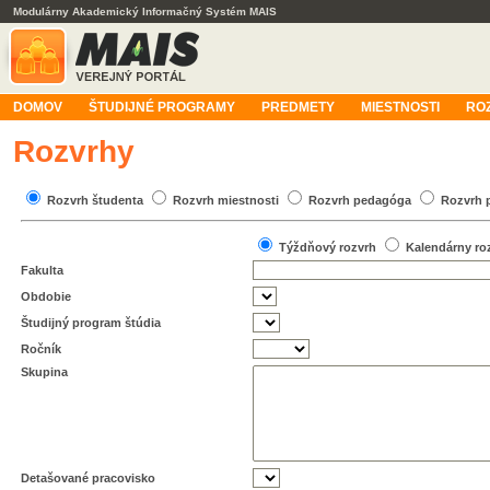
Modulárny Akademický Informačný Systém MAIS
DOMOV
ŠTUDIJNÉ PROGRAMY
PREDMETY
MIESTNOSTI
RO
Rozvrhy
Rozvrh študenta
Rozvrh miestnosti
Rozvrh pedagóga
Rozvrh 
Týždňový rozvrh
Kalendárny ro
Fakulta
Obdobie
Študijný program štúdia
Ročník
Skupina
Detašované pracovisko