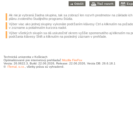
Ak nie je vybraná žiadna skupina, tak sa zobrazí len rozvrh predmetov na základe ic
plánu zvoleného študijného programu štúdia.
Výber viac ako jednej skupiny vykonáte podržaním klávesy Ctrl a kliknutím na požad
v zozname a potiahnutím kurzora nadol.
Výber všetkých skupín sa dá uskutočniť okrem vyššie spomenutého aj kliknutím na 
podržania klávesy Shift a kliknutím na posledný záznam v prehľade.
Technická univerzita v Košiciach
Optimalizované pre internetový prehliadač
Mozilla FireFox
Verzia: 26.0622.3, Build: 22.06.2026, Release: 22.06.2026, Verzia DB: 26.6.18.1
©
ITernal, s.r.o.
, všetky práva sú vyhradené.