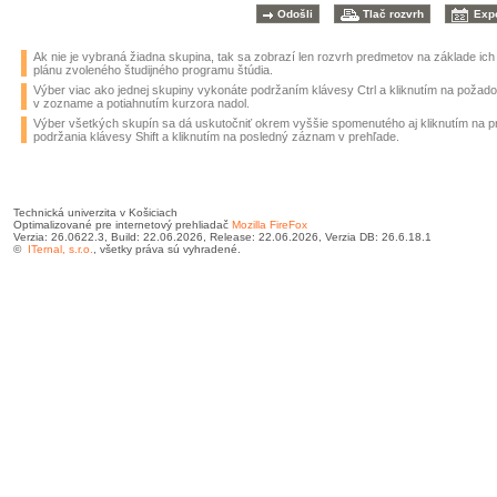
Ak nie je vybraná žiadna skupina, tak sa zobrazí len rozvrh predmetov na základe ic
plánu zvoleného študijného programu štúdia.
Výber viac ako jednej skupiny vykonáte podržaním klávesy Ctrl a kliknutím na požad
v zozname a potiahnutím kurzora nadol.
Výber všetkých skupín sa dá uskutočniť okrem vyššie spomenutého aj kliknutím na 
podržania klávesy Shift a kliknutím na posledný záznam v prehľade.
Technická univerzita v Košiciach
Optimalizované pre internetový prehliadač
Mozilla FireFox
Verzia: 26.0622.3, Build: 22.06.2026, Release: 22.06.2026, Verzia DB: 26.6.18.1
©
ITernal, s.r.o.
, všetky práva sú vyhradené.