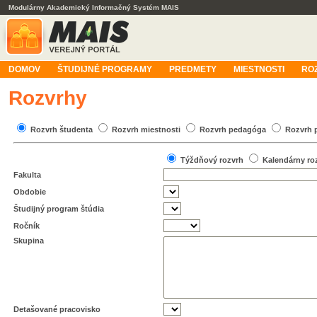
Modulárny Akademický Informačný Systém MAIS
DOMOV
ŠTUDIJNÉ PROGRAMY
PREDMETY
MIESTNOSTI
RO
Rozvrhy
Rozvrh študenta
Rozvrh miestnosti
Rozvrh pedagóga
Rozvrh 
Týždňový rozvrh
Kalendárny ro
Fakulta
Obdobie
Študijný program štúdia
Ročník
Skupina
Detašované pracovisko