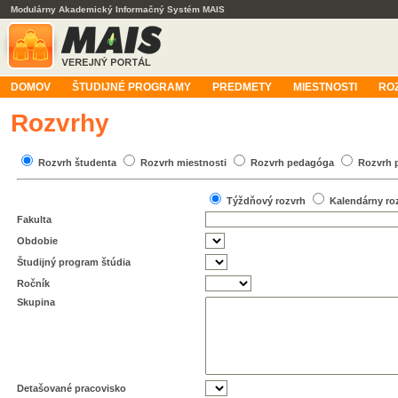
Modulárny Akademický Informačný Systém MAIS
DOMOV
ŠTUDIJNÉ PROGRAMY
PREDMETY
MIESTNOSTI
RO
Rozvrhy
Rozvrh študenta
Rozvrh miestnosti
Rozvrh pedagóga
Rozvrh 
Týždňový rozvrh
Kalendárny ro
Fakulta
Obdobie
Študijný program štúdia
Ročník
Skupina
Detašované pracovisko