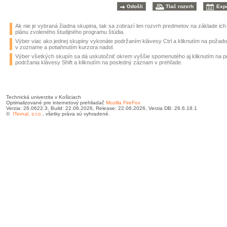
Ak nie je vybraná žiadna skupina, tak sa zobrazí len rozvrh predmetov na základe ic
plánu zvoleného študijného programu štúdia.
Výber viac ako jednej skupiny vykonáte podržaním klávesy Ctrl a kliknutím na požad
v zozname a potiahnutím kurzora nadol.
Výber všetkých skupín sa dá uskutočniť okrem vyššie spomenutého aj kliknutím na 
podržania klávesy Shift a kliknutím na posledný záznam v prehľade.
Technická univerzita v Košiciach
Optimalizované pre internetový prehliadač
Mozilla FireFox
Verzia: 26.0622.3, Build: 22.06.2026, Release: 22.06.2026, Verzia DB: 26.6.18.1
©
ITernal, s.r.o.
, všetky práva sú vyhradené.