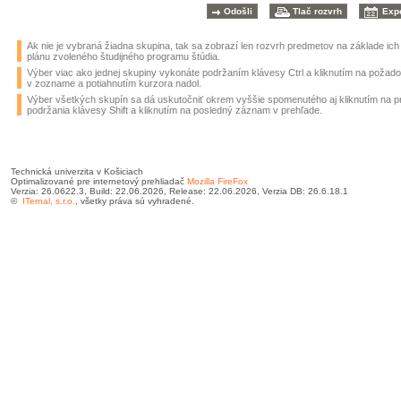
Ak nie je vybraná žiadna skupina, tak sa zobrazí len rozvrh predmetov na základe ic
plánu zvoleného študijného programu štúdia.
Výber viac ako jednej skupiny vykonáte podržaním klávesy Ctrl a kliknutím na požad
v zozname a potiahnutím kurzora nadol.
Výber všetkých skupín sa dá uskutočniť okrem vyššie spomenutého aj kliknutím na 
podržania klávesy Shift a kliknutím na posledný záznam v prehľade.
Technická univerzita v Košiciach
Optimalizované pre internetový prehliadač
Mozilla FireFox
Verzia: 26.0622.3, Build: 22.06.2026, Release: 22.06.2026, Verzia DB: 26.6.18.1
©
ITernal, s.r.o.
, všetky práva sú vyhradené.