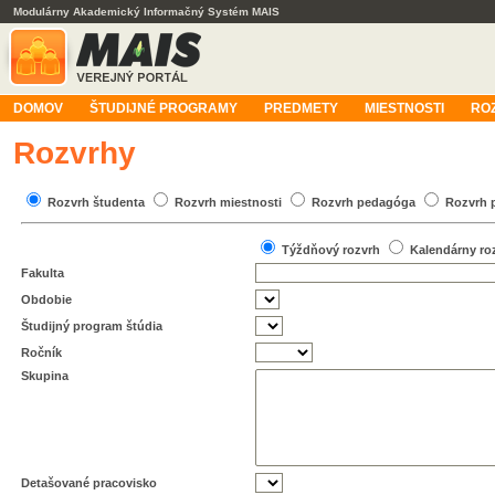
Modulárny Akademický Informačný Systém MAIS
DOMOV
ŠTUDIJNÉ PROGRAMY
PREDMETY
MIESTNOSTI
RO
Rozvrhy
Rozvrh študenta
Rozvrh miestnosti
Rozvrh pedagóga
Rozvrh 
Týždňový rozvrh
Kalendárny ro
Fakulta
Obdobie
Študijný program štúdia
Ročník
Skupina
Detašované pracovisko