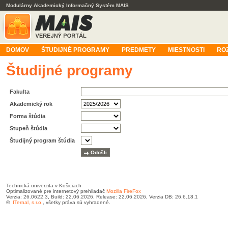
Modulárny Akademický Informačný Systém MAIS
DOMOV
ŠTUDIJNÉ PROGRAMY
PREDMETY
MIESTNOSTI
RO
Študijné programy
Fakulta
Akademický rok
Forma štúdia
Stupeň štúdia
Študijný program štúdia
Technická univerzita v Košiciach
Optimalizované pre internetový prehliadač
Mozilla FireFox
Verzia: 26.0622.3, Build: 22.06.2026, Release: 22.06.2026, Verzia DB: 26.6.18.1
©
ITernal, s.r.o.
, všetky práva sú vyhradené.