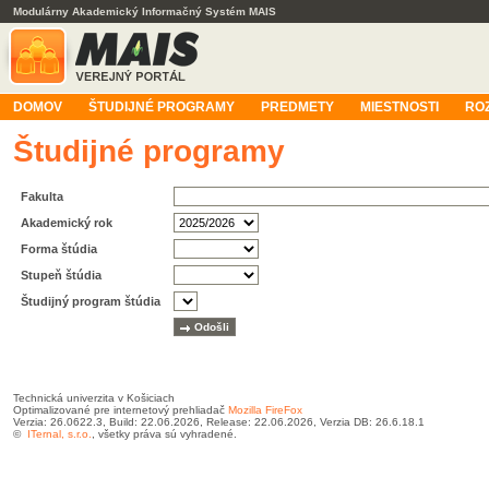
Modulárny Akademický Informačný Systém MAIS
DOMOV
ŠTUDIJNÉ PROGRAMY
PREDMETY
MIESTNOSTI
RO
Študijné programy
Fakulta
Akademický rok
Forma štúdia
Stupeň štúdia
Študijný program štúdia
Technická univerzita v Košiciach
Optimalizované pre internetový prehliadač
Mozilla FireFox
Verzia: 26.0622.3, Build: 22.06.2026, Release: 22.06.2026, Verzia DB: 26.6.18.1
©
ITernal, s.r.o.
, všetky práva sú vyhradené.