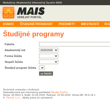
Modulárny Akademický Informačný Systém MAIS
DOMOV
ŠTUDIJNÉ PROGRAMY
PREDMETY
MIESTNOSTI
RO
Študijné programy
Fakulta
Akademický rok
Forma štúdia
Stupeň štúdia
Študijný program štúdia
Technická univerzita v Košiciach
Optimalizované pre internetový prehliadač
Mozilla FireFox
Verzia: 26.0622.3, Build: 22.06.2026, Release: 22.06.2026, Verzia DB: 26.6.18.1
©
ITernal, s.r.o.
, všetky práva sú vyhradené.