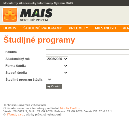
Modulárny Akademický Informačný Systém MAIS
DOMOV
ŠTUDIJNÉ PROGRAMY
PREDMETY
MIESTNOSTI
RO
Študijné programy
Fakulta
Akademický rok
Forma štúdia
Stupeň štúdia
Študijný program štúdia
Technická univerzita v Košiciach
Optimalizované pre internetový prehliadač
Mozilla FireFox
Verzia: 26.0622.3, Build: 22.06.2026, Release: 22.06.2026, Verzia DB: 26.6.18.1
©
ITernal, s.r.o.
, všetky práva sú vyhradené.