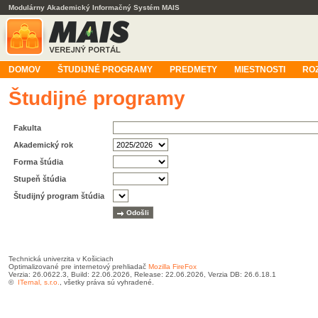
Modulárny Akademický Informačný Systém MAIS
DOMOV
ŠTUDIJNÉ PROGRAMY
PREDMETY
MIESTNOSTI
RO
Študijné programy
Fakulta
Akademický rok
Forma štúdia
Stupeň štúdia
Študijný program štúdia
Technická univerzita v Košiciach
Optimalizované pre internetový prehliadač
Mozilla FireFox
Verzia: 26.0622.3, Build: 22.06.2026, Release: 22.06.2026, Verzia DB: 26.6.18.1
©
ITernal, s.r.o.
, všetky práva sú vyhradené.