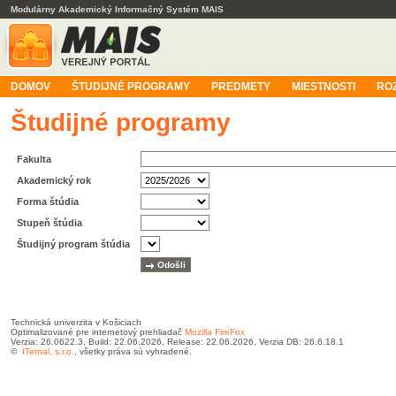
Modulárny Akademický Informačný Systém MAIS
DOMOV
ŠTUDIJNÉ PROGRAMY
PREDMETY
MIESTNOSTI
RO
Študijné programy
Fakulta
Akademický rok
Forma štúdia
Stupeň štúdia
Študijný program štúdia
Technická univerzita v Košiciach
Optimalizované pre internetový prehliadač
Mozilla FireFox
Verzia: 26.0622.3, Build: 22.06.2026, Release: 22.06.2026, Verzia DB: 26.6.18.1
©
ITernal, s.r.o.
, všetky práva sú vyhradené.