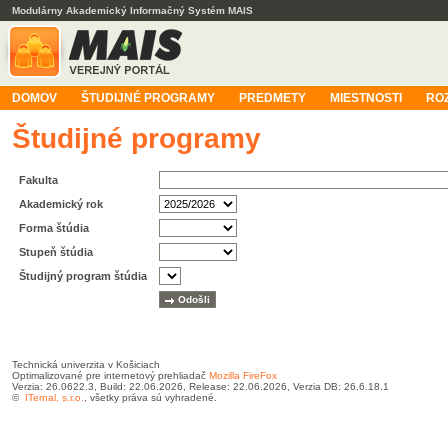
Modulárny Akademický Informačný Systém MAIS
DOMOV
ŠTUDIJNÉ PROGRAMY
PREDMETY
MIESTNOSTI
RO
Študijné programy
Fakulta
Akademický rok
Forma štúdia
Stupeň štúdia
Študijný program štúdia
Technická univerzita v Košiciach
Optimalizované pre internetový prehliadač
Mozilla FireFox
Verzia: 26.0622.3, Build: 22.06.2026, Release: 22.06.2026, Verzia DB: 26.6.18.1
©
ITernal, s.r.o.
, všetky práva sú vyhradené.