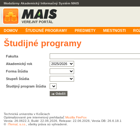
Modulárny Akademický Informačný Systém MAIS
DOMOV
ŠTUDIJNÉ PROGRAMY
PREDMETY
MIESTNOSTI
RO
Študijné programy
Fakulta
Akademický rok
Forma štúdia
Stupeň štúdia
Študijný program štúdia
Technická univerzita v Košiciach
Optimalizované pre internetový prehliadač
Mozilla FireFox
Verzia: 26.0622.3, Build: 22.06.2026, Release: 22.06.2026, Verzia DB: 26.6.18.1
©
ITernal, s.r.o.
, všetky práva sú vyhradené.