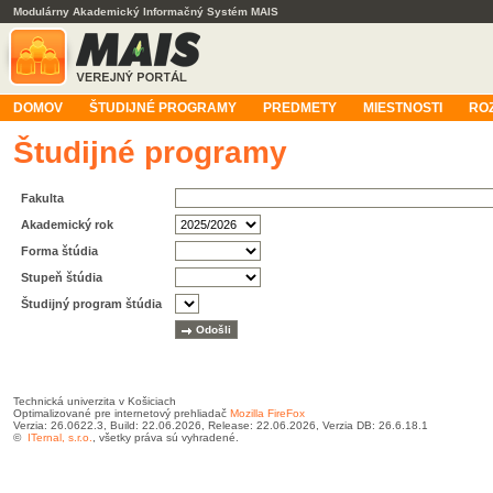
Modulárny Akademický Informačný Systém MAIS
DOMOV
ŠTUDIJNÉ PROGRAMY
PREDMETY
MIESTNOSTI
RO
Študijné programy
Fakulta
Akademický rok
Forma štúdia
Stupeň štúdia
Študijný program štúdia
Technická univerzita v Košiciach
Optimalizované pre internetový prehliadač
Mozilla FireFox
Verzia: 26.0622.3, Build: 22.06.2026, Release: 22.06.2026, Verzia DB: 26.6.18.1
©
ITernal, s.r.o.
, všetky práva sú vyhradené.