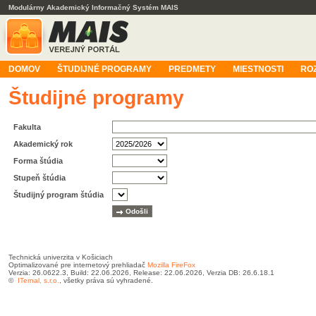
Modulárny Akademický Informačný Systém MAIS
DOMOV
ŠTUDIJNÉ PROGRAMY
PREDMETY
MIESTNOSTI
RO
Študijné programy
Fakulta
Akademický rok
Forma štúdia
Stupeň štúdia
Študijný program štúdia
Technická univerzita v Košiciach
Optimalizované pre internetový prehliadač
Mozilla FireFox
Verzia: 26.0622.3, Build: 22.06.2026, Release: 22.06.2026, Verzia DB: 26.6.18.1
©
ITernal, s.r.o.
, všetky práva sú vyhradené.