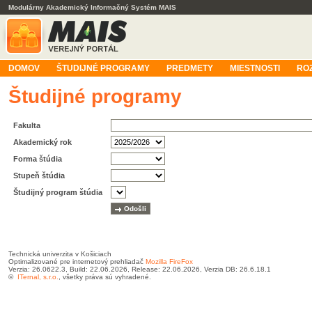
Modulárny Akademický Informačný Systém MAIS
DOMOV
ŠTUDIJNÉ PROGRAMY
PREDMETY
MIESTNOSTI
RO
Študijné programy
Fakulta
Akademický rok
Forma štúdia
Stupeň štúdia
Študijný program štúdia
Technická univerzita v Košiciach
Optimalizované pre internetový prehliadač
Mozilla FireFox
Verzia: 26.0622.3, Build: 22.06.2026, Release: 22.06.2026, Verzia DB: 26.6.18.1
©
ITernal, s.r.o.
, všetky práva sú vyhradené.