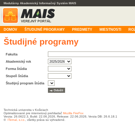
Modulárny Akademický Informačný Systém MAIS
DOMOV
ŠTUDIJNÉ PROGRAMY
PREDMETY
MIESTNOSTI
RO
Študijné programy
Fakulta
Akademický rok
Forma štúdia
Stupeň štúdia
Študijný program štúdia
Technická univerzita v Košiciach
Optimalizované pre internetový prehliadač
Mozilla FireFox
Verzia: 26.0622.3, Build: 22.06.2026, Release: 22.06.2026, Verzia DB: 26.6.18.1
©
ITernal, s.r.o.
, všetky práva sú vyhradené.