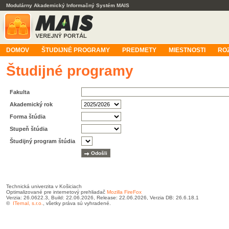
Modulárny Akademický Informačný Systém MAIS
DOMOV
ŠTUDIJNÉ PROGRAMY
PREDMETY
MIESTNOSTI
RO
Študijné programy
Fakulta
Akademický rok
Forma štúdia
Stupeň štúdia
Študijný program štúdia
Technická univerzita v Košiciach
Optimalizované pre internetový prehliadač
Mozilla FireFox
Verzia: 26.0622.3, Build: 22.06.2026, Release: 22.06.2026, Verzia DB: 26.6.18.1
©
ITernal, s.r.o.
, všetky práva sú vyhradené.