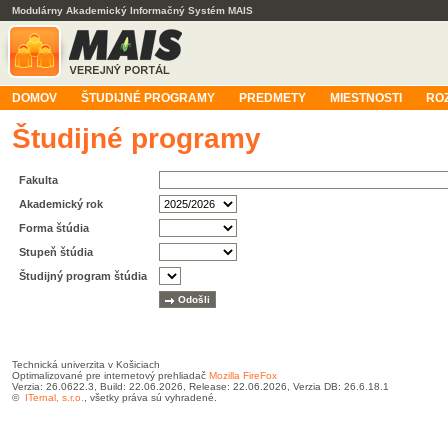
Modulárny Akademický Informačný Systém MAIS
DOMOV
ŠTUDIJNÉ PROGRAMY
PREDMETY
MIESTNOSTI
RO
Študijné programy
Fakulta
Akademický rok
Forma štúdia
Stupeň štúdia
Študijný program štúdia
Technická univerzita v Košiciach
Optimalizované pre internetový prehliadač
Mozilla FireFox
Verzia: 26.0622.3, Build: 22.06.2026, Release: 22.06.2026, Verzia DB: 26.6.18.1
©
ITernal, s.r.o.
, všetky práva sú vyhradené.