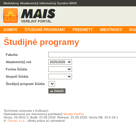
Modulárny Akademický Informačný Systém MAIS
DOMOV
ŠTUDIJNÉ PROGRAMY
PREDMETY
MIESTNOSTI
RO
Študijné programy
Fakulta
Akademický rok
Forma štúdia
Stupeň štúdia
Študijný program štúdia
Technická univerzita v Košiciach
Optimalizované pre internetový prehliadač
Mozilla FireFox
Verzia: 26.0622.3, Build: 22.06.2026, Release: 22.06.2026, Verzia DB: 26.6.18.1
©
ITernal, s.r.o.
, všetky práva sú vyhradené.