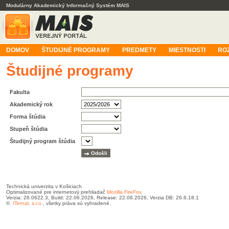
Modulárny Akademický Informačný Systém MAIS
DOMOV
ŠTUDIJNÉ PROGRAMY
PREDMETY
MIESTNOSTI
RO
Študijné programy
Fakulta
Akademický rok
Forma štúdia
Stupeň štúdia
Študijný program štúdia
Technická univerzita v Košiciach
Optimalizované pre internetový prehliadač
Mozilla FireFox
Verzia: 26.0622.3, Build: 22.06.2026, Release: 22.06.2026, Verzia DB: 26.6.18.1
©
ITernal, s.r.o.
, všetky práva sú vyhradené.