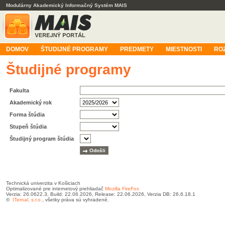
Modulárny Akademický Informačný Systém MAIS
DOMOV
ŠTUDIJNÉ PROGRAMY
PREDMETY
MIESTNOSTI
RO
Študijné programy
Fakulta
Akademický rok
Forma štúdia
Stupeň štúdia
Študijný program štúdia
Technická univerzita v Košiciach
Optimalizované pre internetový prehliadač
Mozilla FireFox
Verzia: 26.0622.3, Build: 22.06.2026, Release: 22.06.2026, Verzia DB: 26.6.18.1
©
ITernal, s.r.o.
, všetky práva sú vyhradené.